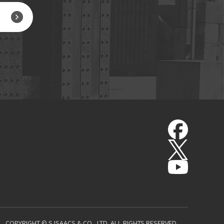
COPYRIGHT © S.ISAACS & CO., LTD. ALL RIGHTS RESERVED.