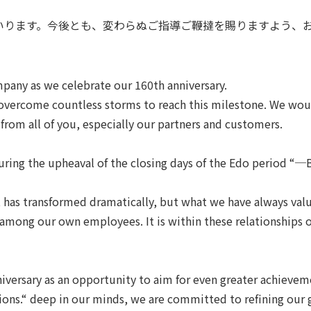
いります。今後とも、変わらぬご指導ご鞭撻を賜りますよう、
mpany as we celebrate our 160th anniversary.
vercome countless storms to reach this milestone. We would 
from all of you, especially our partners and customers.
ing the upheaval of the closing days of the Edo period “─B
has transformed dramatically, but what we have always value
 among our own employees. It is within these relationships of
niversary as an opportunity to aim for even greater achieve
ations.“ deep in our minds, we are committed to refining our