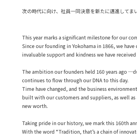
次の時代に向け、社員一同決意を新たに邁進してま
This year marks a significant milestone for our co
Since our founding in Yokohama in 1866, we have o
invaluable support and kindness we have received 
The ambition our founders held 160 years ago ─dur
continues to flow through our DNA to this day.
Time have changed, and the business environment 
built with our customers and suppliers, as well as
new worth.
Taking pride in our history, we mark this 160th an
With the word “Tradition, that’s a chain of innov