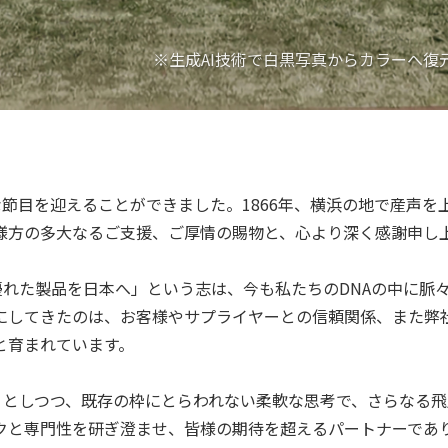
※生成AI技術で白黒写真からカラーへ復
な節目を迎えることができました。1866年、横浜の地で産声
様方の多大なるご支援、ご厚情の賜物と、心より深く感謝申し
優れた製品を日本へ」という志は、今も私たちのDNAの中に脈
にしてきたのは、お客様やサプライヤーとの信頼関係、また弊
と育まれています。
りとしつつ、既存の枠にとらわれない柔軟な思考で、さらなる
クと専門性を研ぎ澄ませ、皆様の期待を超えるパートナーであ